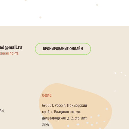
ad@mail.ru
БРОНИРОВАНИЕ ОНЛАЙН
онная почта
ОФИС
690001, Россия, Приморский
лям
край, г. Владивосток, ул.
Дальзаводская, д. 2, стр. лит.
38-А