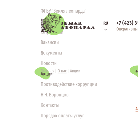
ФГБУ "Земля леопарда"
Структура
+7 (423) 
RU
Оперативны
Сотрудники
Вакансии
Документы
Новости
Главная
|
О нас
|
Акции
Акции
Противодействие коррупции
Н.Н. Воронцов
Контакты
А
Порядок оплаты услуг