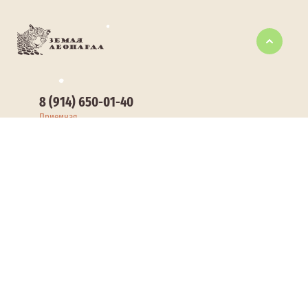
8 (914) 650-01-40
Приемная
kedrpad@mail.ru
Электронная почта
ОФИС
690001, Россия, Приморский край, г. Владивосток, ул.
Дальзаводская, д. 2, стр. лит. 38-А
Все контакты